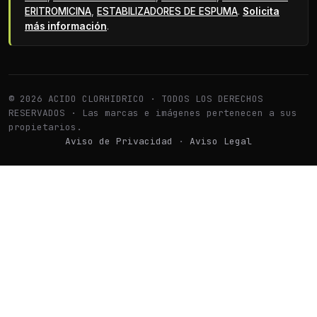
ERITROMICINA
,
ESTABILIZADORES DE ESPUMA
.
Solicita
más información
.
© 2026 ACIDO CLORHIDRICO · TODOS LOS DERECHOS
RESERVADOS · Las marcas e imágenes pertenecen a sus
propietarios.
Aviso de Privacidad
·
Aviso Legal